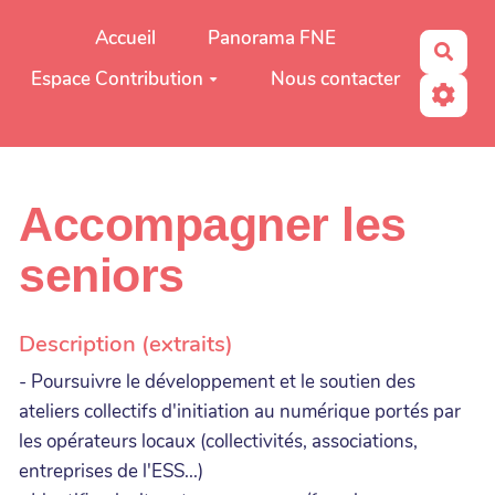
Aller au contenu principal
Accueil
Panorama FNE
Rech
Espace Contribution
Nous contacter
Accompagner les
seniors
Description (extraits)
- Poursuivre le développement et le soutien des
ateliers collectifs d'initiation au numérique portés par
les opérateurs locaux (collectivités, associations,
entreprises de l'ESS...)