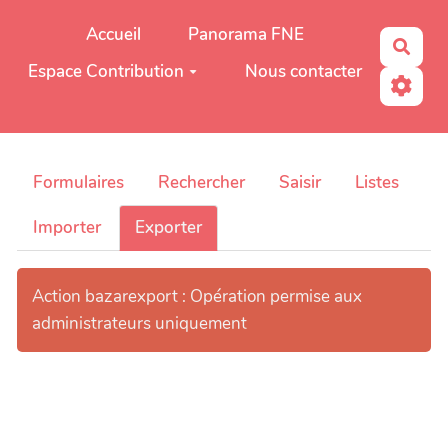
Aller au contenu principal
Accueil
Panorama FNE
Rech
Espace Contribution
Nous contacter
Formulaires
Rechercher
Saisir
Listes
Importer
Exporter
Action bazarexport : Opération permise aux
administrateurs uniquement