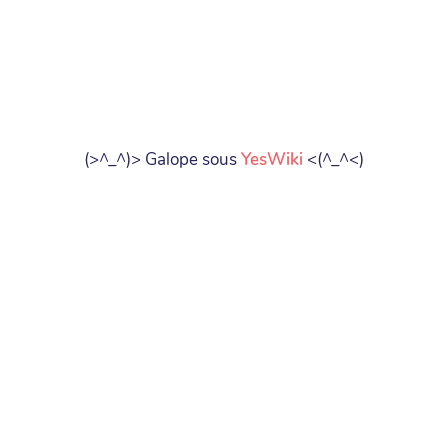
(>^_^)> Galope sous
YesWiki
<(^_^<)