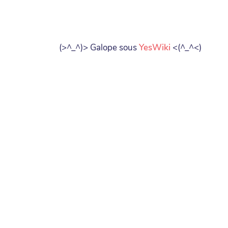
(>^_^)> Galope sous
YesWiki
<(^_^<)