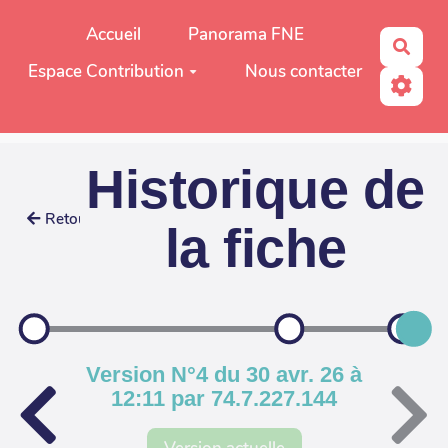
Aller au contenu principal
Accueil
Panorama FNE
Rech
Espace Contribution
Nous contacter
Historique de
Retour
la fiche
Version N°4 du 30 avr. 26 à
12:11 par 74.7.227.144