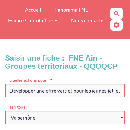
Aller au contenu principal
Accueil
Panorama FNE
Rech
Espace Contribution
Nous contacter
Saisir une fiche : FNE Ain -
Groupes territoriaux - QQOQCP
Quelles actions pour :
Territoire