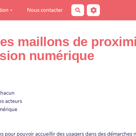
tion
Nous contacter
Rechercher
es maillons de proximi
usion numérique
 chacun
es acteurs
umérique
ires pour pouvoir accueillir des usagers dans des démarches