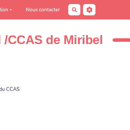
tion
Nous contacter
Rechercher
l /CCAS de Miribel
e du CCAS