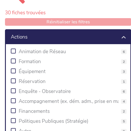
30
fiches trouvées
Réinitialiser les filtres
Actions
Animation de Réseau
6
Formation
2
Équipement
3
Réservation
1
Enquête - Observatoire
6
Accompagnement (ex. dém. adm., prise en main)
4
Financements
2
Politiques Publiques (Stratégie)
5