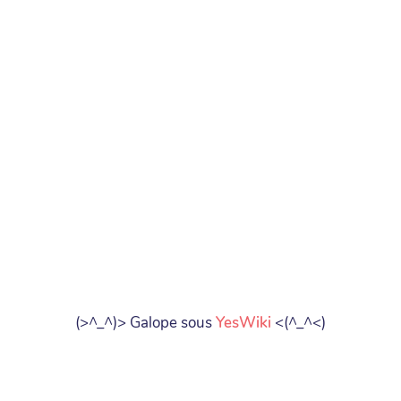
(>^_^)> Galope sous
YesWiki
<(^_^<)