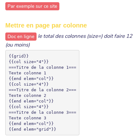
Par exemple sur ce site
Mettre en page par colonne
le total des colonnes (size=) doit faire 12
Doc en ligne
(ou moins)
{{grid}}

{{col size="4"}}

===Titre de la colonne 1===

Texte colonne 1

{{end elem="col"}}

{{col size="4"}}

===Titre de la colonne 2===

Texte colonne 2

{{end elem="col"}}

{{col size="4"}}

===Titre de la colonne 3===

Texte colonne 3

{{end elem="col"}}
