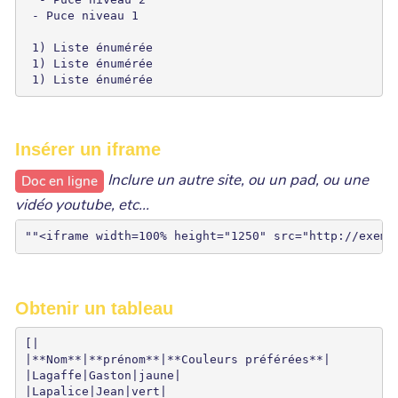
 - Puce niveau 1

 1) Liste énumérée

 1) Liste énumérée

 1) Liste énumérée
Insérer un iframe
Inclure un autre site, ou un pad, ou une
Doc en ligne
vidéo youtube, etc...
Obtenir un tableau
[|

|**Nom**|**prénom**|**Couleurs préférées**|

|Lagaffe|Gaston|jaune|

|Lapalice|Jean|vert|
