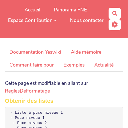
Aller au contenu principal
Accueil
Panorama FNE
Rech
Espace Contribution
Nous contacter
Documentation Yeswiki
Aide mémoire
Comment faire pour
Exemples
Actualité
Cette page est modifiable en allant sur
ReglesDeFormatage
Obtenir des listes
 - Liste à puce niveau 1

 - Puce niveau 1

  - Puce niveau 2

  - Puce niveau 2
