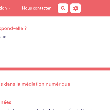
tion
Nous contacter
Rechercher
spond-elle ?
ique
es dans la médiation numérique
années