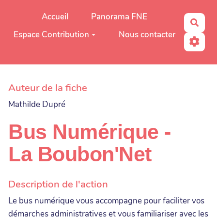
Aller au contenu principal
Accueil
Panorama FNE
Rech
Espace Contribution
Nous contacter
Auteur de la fiche
Mathilde Dupré
Bus Numérique -
La Boubon'Net
Description de l'action
Le bus numérique vous accompagne pour faciliter vos
démarches administratives et vous familiariser avec les