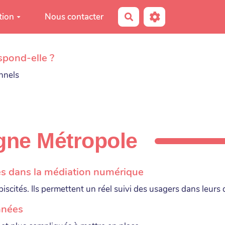
tion
Nous contacter
Rechercher
spond-elle ?
onnels
gne Métropole
es dans la médiation numérique
scités. Ils permettent un réel suivi des usagers dans leurs
années