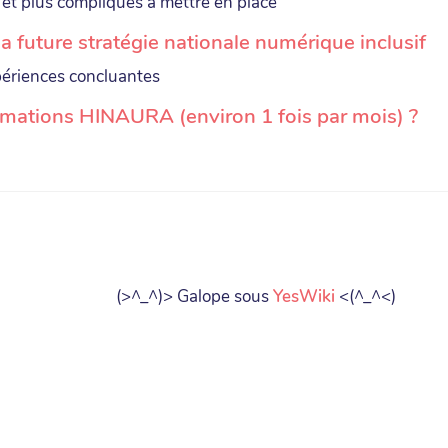
 et plus compliqués à mettre en place
 la future stratégie nationale numérique inclusif
périences concluantes
rmations HINAURA (environ 1 fois par mois) ?
(>^_^)> Galope sous
YesWiki
<(^_^<)