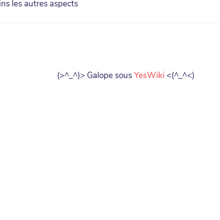
ins les autres aspects
(>^_^)> Galope sous
YesWiki
<(^_^<)