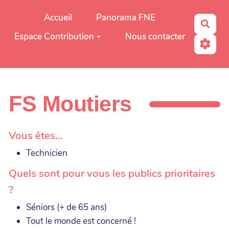
Aller au contenu principal
Accueil
Panorama FNE
Rech
Espace Contribution
Nous contacter
FS Moutiers
Vous êtes...
Technicien
Quels sont pour vous les publics prioritaires
?
Séniors (+ de 65 ans)
Tout le monde est concerné !