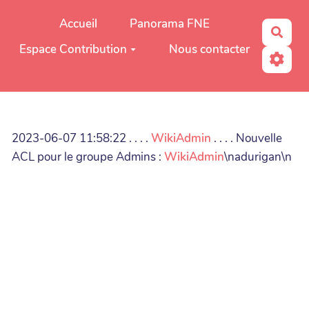
Aller au contenu principal
Accueil
Panorama FNE
Rech
Espace Contribution
Nous contacter
2023-06-07 11:58:22 . . . .
WikiAdmin
. . . . Nouvelle
ACL pour le groupe Admins :
WikiAdmin
\nadurigan\n