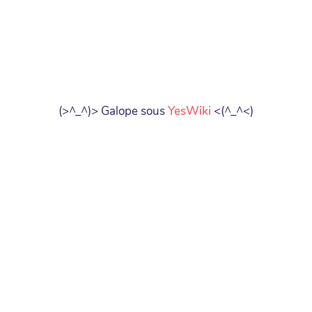
(>^_^)> Galope sous
YesWiki
<(^_^<)