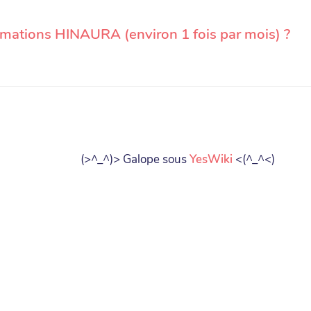
rmations HINAURA (environ 1 fois par mois) ?
(>^_^)> Galope sous
YesWiki
<(^_^<)