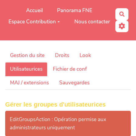
Aller au contenu principal
Accueil
Panorama FNE
Rech
Espace Contribution
Nous contacter
Gestion du site
Droits
Look
Utilisateurices
Fichier de conf
MAJ / extensions
Sauvegardes
Gérer les groupes d'utilisateurices
EditGroupsAction : Opération permise aux
administrateurs uniquement